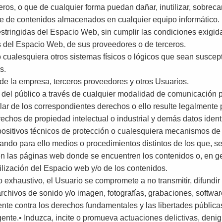
ros, o que de cualquier forma puedan dañar, inutilizar, sobrecarg
ase de contenidos almacenados en cualquier equipo informático.
estringidas del Espacio Web, sin cumplir las condiciones exigid
s del Espacio Web, de sus proveedores o de terceros.
s o cualesquiera otros sistemas físicos o lógicos que sean susce
s.
s de la empresa, terceros proveedores y otros Usuarios.
eso del público a través de cualquier modalidad de comunicación p
lar de los correspondientes derechos o ello resulte legalmente 
rechos de propiedad intelectual o industrial y demás datos ident
spositivos técnicos de protección o cualesquiera mecanismos de
ando para ello medios o procedimientos distintos de los que, s
n las páginas web donde se encuentren los contenidos o, en g
tilización del Espacio web y/o de los contenidos.
no exhaustivo, el Usuario se compromete a no transmitir, difundi
archivos de sonido y/o imagen, fotografías, grabaciones, softwar
ente contra los derechos fundamentales y las libertades públic
igente.• Induzca, incite o promueva actuaciones delictivas, denigr