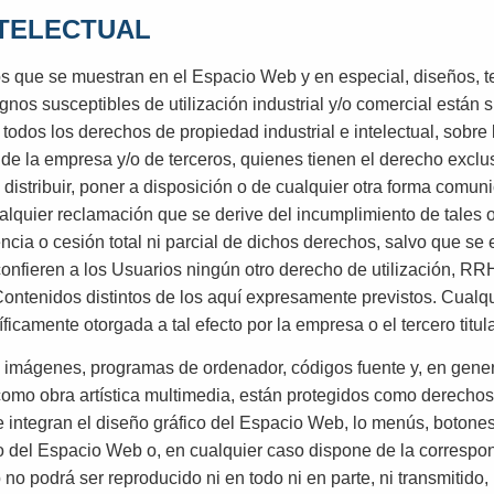
NTELECTUAL
s que se muestran en el Espacio Web y en especial, diseños, te
nos susceptibles de utilización industrial y/o comercial están 
 todos los derechos de propiedad industrial e intelectual, sobre
e la empresa y/o de terceros, quienes tienen el derecho exclusi
 distribuir, poner a disposición o de cualquier otra forma comun
quier reclamación que se derive del incumplimiento de tales o
encia o cesión total ni parcial de dichos derechos, salvo que se
ieren a los Usuarios ningún otro derecho de utilización, RRHH,
ntenidos distintos de los aquí expresamente previstos. Cualqu
ficamente otorgada a tal efecto por la empresa o el tercero titu
s, imágenes, programas de ordenador, códigos fuente y, en genera
como obra artística multimedia, están protegidos como derechos 
ue integran el diseño gráfico del Espacio Web, lo menús, botone
do del Espacio Web o, en cualquier caso dispone de la correspon
o podrá ser reproducido ni en todo ni en parte, ni transmitido,