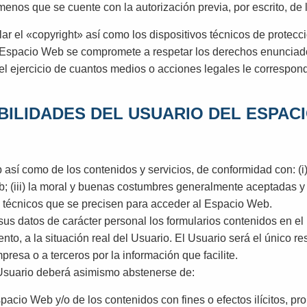
enos que se cuente con la autorización previa, por escrito, de l
lar el «copyright» así como los dispositivos técnicos de prote
e Espacio Web se compromete a respetar los derechos enunciados
el ejercicio de cuantos medios o acciones legales le correspo
BILIDADES DEL USUARIO DEL ESPAC
sí como de los contenidos y servicios, de conformidad con: (i) 
(iii) la moral y buenas costumbres generalmente aceptadas y (i
 técnicos que se precisen para acceder al Espacio Web.
 sus datos de carácter personal los formularios contenidos en 
, a la situación real del Usuario. El Usuario será el único re
presa o a terceros por la información que facilite.
l Usuario deberá asimismo abstenerse de:
pacio Web y/o de los contenidos con fines o efectos ilícitos, 