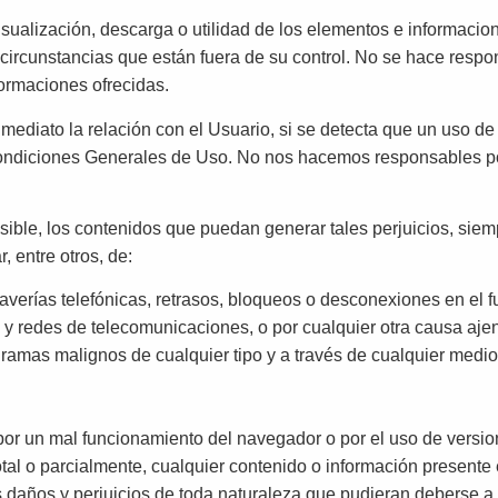
visualización, descarga o utilidad de los elementos e informac
o circunstancias que están fuera de su control. No se hace res
ormaciones ofrecidas.
inmediato la relación con el Usuario, si se detecta que un uso d
 Condiciones Generales de Uso. No nos hacemos responsables po
ible, los contenidos que puedan generar tales perjuicios, siem
, entre otros, de:
s, averías telefónicas, retrasos, bloqueos o desconexiones en el
s y redes de telecomunicaciones, o por cualquier otra causa aje
gramas malignos de cualquier tipo y a través de cualquier medio
.
or un mal funcionamiento del navegador o por el uso de versio
total o parcialmente, cualquier contenido o información present
daños y perjuicios de toda naturaleza que pudieran deberse a la