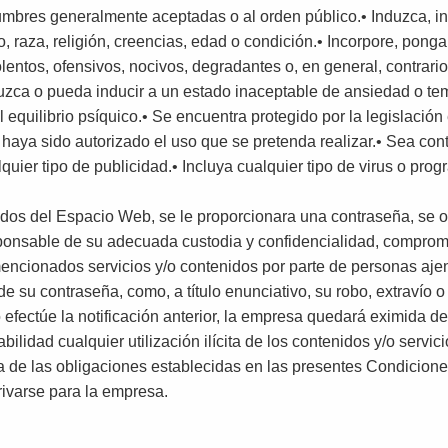
stumbres generalmente aceptadas o al orden público.• Induzca, i
, raza, religión, creencias, edad o condición.• Incorpore, ponga
olentos, ofensivos, nocivos, degradantes o, en general, contrario
zca o pueda inducir a un estado inaceptable de ansiedad o temo
l equilibrio psíquico.• Se encuentra protegido por la legislación 
haya sido autorizado el uso que se pretenda realizar.• Sea contra
quier tipo de publicidad.• Incluya cualquier tipo de virus o pr
nidos del Espacio Web, se le proporcionara una contraseña, se 
ponsable de su adecuada custodia y confidencialidad, comprom
mencionados servicios y/o contenidos por parte de personas ajena
su contraseña, como, a título enunciativo, su robo, extravío o 
efectúe la notificación anterior, la empresa quedará eximida de
lidad cualquier utilización ilícita de los contenidos y/o servic
a de las obligaciones establecidas en las presentes Condicion
rivarse para la empresa.